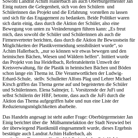
Sowohl Landrat Achim Hallerbach als auch Oberbürgermeister Jan
Einig nutzen die Gelegenheit, sich von den Schülern und
Schülerinnen das Projekt und die Erfahrung vorstellen zu lassen
und sich für das Engagement zu bedanken. Beide Politiker waren
sich darin einig, dass durch die Aktion der Schüler, also eine
Bewegung von unten zu Veränderungen führen kann: „Es freut
mich, dass sowohl die Schüler und Schülerinnen als auch die
Firmenvertreter berichten, dass durch die Aktion ihr Bewusstsein für
Möglichkeiten der Plastikvermeidung sensibilisiert wurde“, so
Achim Hallerbach, „nur so können wir etwas bewegen und den
heimischen Bächen, Wiesen und Wäldern helfen“. Initiiert wurde
das Projekt von Ina Heidelbach, Referatsleiterin Umwelt der
Kreisverwaltung, für die Plastik in heimischen Bächen und Böden
schon lange ein Thema ist. Die Verantwortlichen der Ludwig-
Erhard-Schule, stellv. Schulleiter Alfons Plag und Lehrer Michael
Kirsch griffen das Thema gerne auf und begeisterten die Schüler
und Schülerinnen. Elena Salmejer, 1. Vorsitzende der JuFi und
selbst Schülerin der HBF, betonte, dass auch die JuFi durch die
Aktion das Thema aufgegriffen habe und nun eine Liste der
Reduzierungsmöglichkeiten abarbeite.
Das Handeln angesagt ist steht außer Frage: Oberbürgermeister Jan
Einig berichtet über die Müllsammelaktion der Stadt Neuwied bei
der überwiegend Plastikmüll eingesammelt wurde, dieses Ergebnis
bestätigte auch Landrat Achim Hallerbach, als