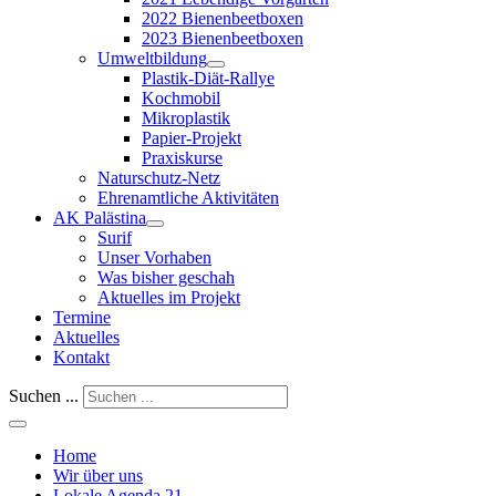
2022 Bienenbeetboxen
2023 Bienenbeetboxen
Umweltbildung
Plastik-Diät-Rallye
Kochmobil
Mikroplastik
Papier-Projekt
Praxiskurse
Naturschutz-Netz
Ehrenamtliche Aktivitäten
AK Palästina
Surif
Unser Vorhaben
Was bisher geschah
Aktuelles im Projekt
Termine
Aktuelles
Kontakt
Suchen ...
Home
Wir über uns
Lokale Agenda 21