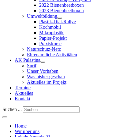
2022 Bienenbeetboxen
2023 Bienenbeetboxen
Umweltbildung
Plastik-Diät-Rallye
Kochmobil
Mikroplastik
Papier-Projekt
Praxiskurse
Naturschutz-Netz
Ehrenamtliche Aktivitäten
AK Palästina
Surif
Unser Vorhaben
Was bisher geschah
Aktuelles im Projekt
Termine
Aktuelles
Kontakt
Suchen ...
Home
Wir über uns
Lokale Agenda 21